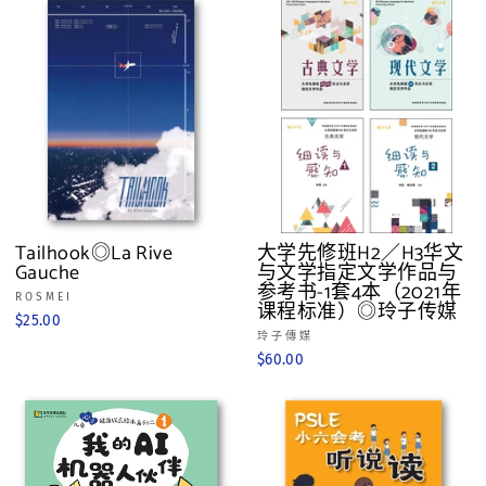
Tailhook◎La Rive
大学先修班H2／H3华文
Gauche
与文学指定文学作品与
参考书-1套4本（2021年
ROSMEI
课程标准）◎玲子传媒
$25.00
玲子傳媒
$60.00