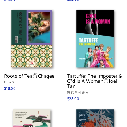
Roots of Tea◎Chagee
Tartuffe: The Imposter &
G*d Is A Woman◎Joel
CHAGEE
Tan
$18.00
時代精神書屋
$28.00