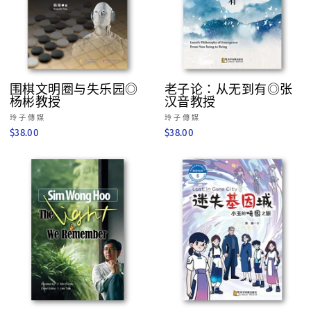
围棋文明圈与失乐园◎
老子论：从无到有◎张
杨彬教授
汉音教授
玲子傳媒
玲子傳媒
$38.00
$38.00