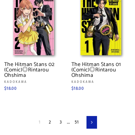
The Hitman Stans 02
The Hitman Stans 01
(Comic)◎Rintarou
(Comic)◎Rintarou
Ohshima
Ohshima
KADOKAWA
KADOKAWA
$18.00
$18.00
1
2
3
…
51
下
一
頁