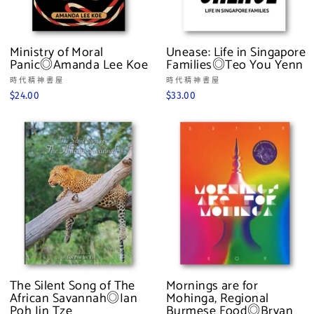
Ministry of Moral
Unease: Life in Singapore
Panic◎Amanda Lee Koe
Families◎Teo You Yenn
時代精神書屋
時代精神書屋
$24.00
$33.00
The Silent Song of The
Mornings are for
African Savannah◎Ian
Mohinga, Regional
Poh Jin Tze
Burmese Food◎Bryan