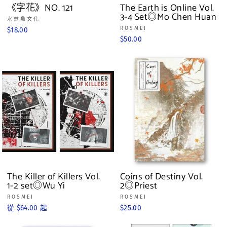
《字花》NO. 121
The Earth is Online Vol.
3-4 Set◎Mo Chen Huan
水煮魚文化
ROSMEI
$18.00
$50.00
The Killer of Killers Vol.
Coins of Destiny Vol.
1-2 set◎Wu Yi
2◎Priest
ROSMEI
ROSMEI
從 $64.00 起
$25.00