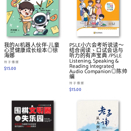
我的AI机器人伙伴-儿童
PSLE小六会考听说读～
心灵健康成长绘本◎徐
结合阅读、口试会话与
海娜
听力的有声宝典 /PSLE
Listening, Speaking &
玲子傳媒
Reading Integrated
$15.00
Audio Companion◎陈帅
编
玲子傳媒
$15.00