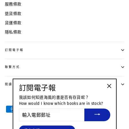
服務條款
退貨條款
貨運條款
隱私條款
訂閱電子報
聯繫方式
閱讀 · 生活 · 人文
訂閱電子報
"關
語
貨
我該如何知道海風的書是否有存貨呢？
繁體中文
SGD $
閉
言
幣
How would I know which books are in stock?
（按
輸
esc
入
鍵）"
電
郵
© 2026 海風書屋