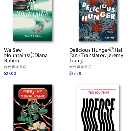
We Saw
Delicious Hunger◎Hai
Mountains◎Diana
Fan (Translator: Jeremy
Rahim
Tiang)
時代精神書屋
時代精神書屋
$27.00
$27.00