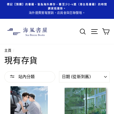
跳
標記【預購】的書籍，皆為海外庫存，需至少2-4週（港台馬書籍）的時間
至
調貨抵達新。
內
海外運費實報實銷，店員會與您聯繫哦。
容
搜索
頁面操
主頁
/
現有存貨
分
站內分類
類