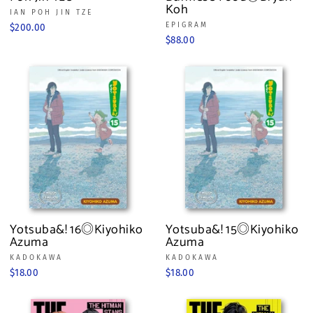
Koh
IAN POH JIN TZE
EPIGRAM
$200.00
$88.00
Yotsuba&! 16◎Kiyohiko
Yotsuba&! 15◎Kiyohiko
Azuma
Azuma
KADOKAWA
KADOKAWA
$18.00
$18.00