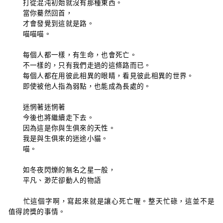
打從混沌初始就沒有那種東西。
當你驀然回首，
才會發覺到這就是路。
喵喵喵。
每個人都一樣，有生命，也會死亡。
不一樣的，只有我們走過的這條路而已。
每個人都在用彼此相異的眼睛，看見彼此相異的世界。
即使被他人指為弱點，也能成為長處的。
迷惘著迷惘著
今後也將繼續走下去。
因為這是你與生俱來的天性。
我是與生俱來的迷途小貓。
喵。
如冬夜閃爍的無名之星一般，
平凡、渺茫卻動人的物語
忙這個字啊，寫起來就是讓心死亡喔。整天忙碌，這並不是
值得誇獎的事情。