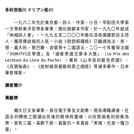
多利安助川 ドリアン助川
一九六二年生於東京都。詩人、作家、小丑。早稻田大學第
一文學部東洋哲學系畢業。擔任過腳本作家，於一九九〇年組成
「吶喊詩人會」。一九九五至二〇〇〇年擔任深夜廣播節目主持
人，獲得傳說級的人氣。小說《戀戀銅鑼燒》已翻譯為法、英、
德、義大利、黎巴嫩、波蘭等十二國語言。二〇一七年獲得法國
「DOMITYS文學獎」及「讀者票選文庫本大獎」（Le Prix des
Lecteurs du Livre du Poche）。著有《山羊島的藍色奇蹟》、
《烏鴉強森》、《放射線測量器與奧之細道》等諸多著作。日本
筆會理事。
譯者簡介
黃毓婷
輔大日文系畢業，曾任電子業及文創業。現為專職譯者。在
語言的轉換之間讀出背後的精神與靈魂，以欣賞兩者的迥異為
樂。家有三貓，喜歡下廚，最愛的一本書是「黑暗，也是一種力
量」。