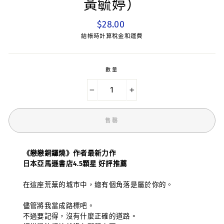
黃毓婷）
平
$28.00
常
結帳時計算稅金和運費
價
數量
−
+
售罄
《戀戀銅鑼燒》作者最新力作
日本亞馬遜書店4.5顆星 好評推薦
在這座荒蕪的城市中，總有個角落是屬於你的。
儘管將我當成路標吧。
不過要記得，沒有什麼正確的道路。