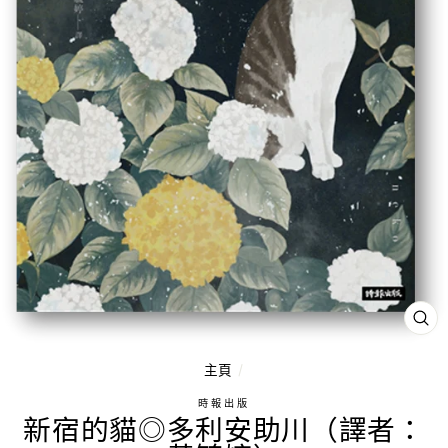
關
閉
（
ES
主頁
/
鍵
時報出版
新宿的貓◎多利安助川（譯者：