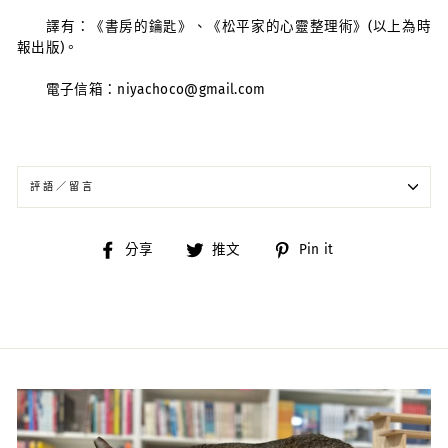
譯有：《書房的鑰匙》、《松平家的心靈整理術》(以上為時
報出版)。
電子信箱：niyachoco@gmail.com
評語／留言
分
分
分
分享
推文
Pin it
享
享
享
到
到
到
臉
推
Pinterest
書
特