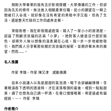
剛剛大學畢業的我有志於影視媒體、大眾傳播的工作，但卻
因為先天的條件，無法進入相關產業任職，從小的願望在一瞬之
間被打入谷底，就好像在沒有希望的黑暗中浮沉般，但為了生
活，還是整天忙碌的工作四處奔走著。
某個夜裡，我在新宿隨處遊蕩，踏入了一家小小的居酒屋，
認識了照顧流浪貓的店員「小夢」。她對客人總是沒什麼好臉
色，卻將外人無以想像的溫柔藏在心底，我一步一步地被她吸
引，我們兩人分享著那些關於流浪貓的秘密，並期許著未來的展
望，然而.......。
名人推薦
作家 李璐、作家 陳又津 感動推薦
這本小說讓人以為是甜甜的氣泡酒，喝下去卻鹹鹹辣辣，含
著眼淚吞下透明的酒液時，才在滾落喉頭的最後，嚐到一點點甜
美。讀了也想為自己調一杯酒，在巷口慢慢喝著，希望遠處有貓
經過。－－ 作家 李璐
作者簡介