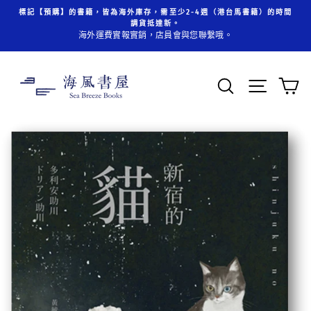
跳
標記【預購】的書籍，皆為海外庫存，需至少2-4週（港台馬書籍）的時間
至
調貨抵達新。
內
海外運費實報實銷，店員會與您聯繫哦。
容
搜索
頁面操