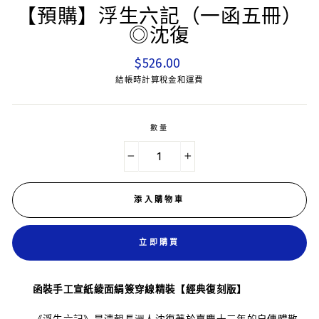
【預購】浮生六記（一函五冊）
◎沈復
平
$526.00
常
結帳時計算稅金和運費
價
數量
−
+
添入購物車
立即購買
函裝手工宣紙綾面絹簽穿線精裝【經典復刻版】