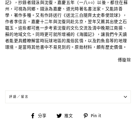
記》，抄錄者錢泳與沈復，嘉慶五年（一八○○）以後，都住在蘇
州，可視為同鄉。錢泳為嘉慶、道光時著名書法家，又能詩善
學，著作多種。又有作詩送行《送沈三白隨齊太史奉使琉球》，
作者李佳言。嘉慶十二年與沈復同赴北京，翌年又薦其出使之石
韞玉。這些都可進一步考索沈復的文化交流及清中晚期江南揚、
蘇的地域文化。同時更可就所增補的《海國記》，讓我們今天讀
者能更具體瞭解當時玩球地區的風俗民情，以及釣魚島等的地理
環境，是當時其他書中不易見到的。原始材料，頗有歷史價值。
傅璇琮
評語／留言
分
分
分
分享
推文
Pin it
享
享
享
到
到
到
臉
推
Pinterest