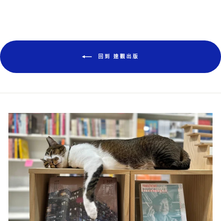
書
特
回到 達觀出版