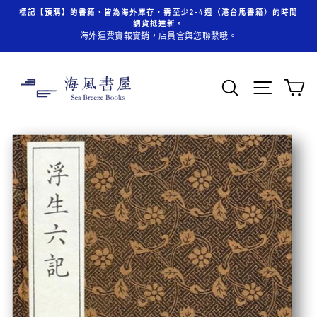
跳
標記【預購】的書籍，皆為海外庫存，需至少2-4週（港台馬書籍）的時間
至
調貨抵達新。
內
海外運費實報實銷，店員會與您聯繫哦。
容
搜索
頁面操