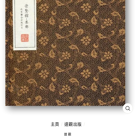
關
閉
（
ES
主頁
/
達觀出版
/
鍵
達觀