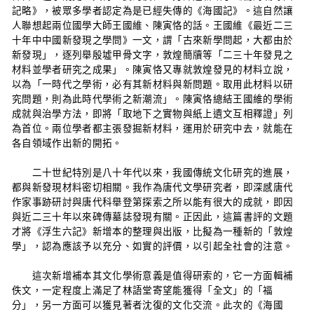
記略》，被眾多學者認定為是已經失傳的《海國記》。這自然讓
人聯想起兩位國學大師王國維、陳寅恪的話。王國維《最近二三
十年中中國新發現之學問》一文，謂「古來新學問起，大都由於
新發現」，逐列舉殷墟甲骨文字，敦煌簡牘等「二三十年發見之
材料並學者研究之成果」。陳寅恪又專就敦煌發見的材料立說，
以為「一時代之學術，必有其新材料與新問題。取用此材料以研
究問題，則為此時代學術之新潮流」。陳寅恪總結王國維的學術
成就與治學方法，即將「取地下之實物與紙上遺文互相釋證」列
為首位。兩位學者都主張發掘新材料，運用於研究中去，就能在
各自領域作出新的開拓。
二十世紀特別是八十年代以來，我國傳統文化研究的進展，
都與新發現材料密切相關。我作為唐代文學研究者，即深感唐代
作家事跡研討與唐代科舉登第探索之所以能有很大的成就，即因
與近二三十年以來碑傳墓誌發現有關。正因此，這篇書評的文題
才將《浮生六記》新增本的整理與出版，比擬為一種新的「敦煌
學」，認為應該予以充分、如實的評價，以引起全社會的注意。
這次新增補本其文化學術意義是值得研索的，它一方面輯補
佚文，一定程度上滿足了林語堂寄望能獲得「全文」的「福
分」，另一方面可以獲見著者沈復的文化交流。此次的《海國