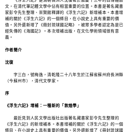
《浮生六記》是清朝長洲人沈復著於嘉慶十三年的自傳體散
文，在清代筆記體文學中佔有相當重要的位置。本書是著名藏書
家彭令先生整理、崇賢館釋譯的《浮生六記》新增補本。本書增
補的關於《浮生六記》的一個條目，在小說史上具有重要的價
值。另外還新增了《冊封琉球國記略》，被眾多學者認定為是已
經失傳的《海國記》。本次增補出版，在文化學術領域很有意
義。
作者簡介
沈復
字三白，號梅逸，清乾隆二十八年生於江蘇省蘇州府長洲縣
（今蘇州市），清代文學家。
序
《浮生六記》增補：一種新的「敦煌學」
最近見到人民文學出版社出版著名藏書家彭令先生整理的
《浮生六記》的新增補本。本書增補的關於《浮生六記》的一個
條目、在小說史上具有重要的價值。另外還新增了《冊封琉球國