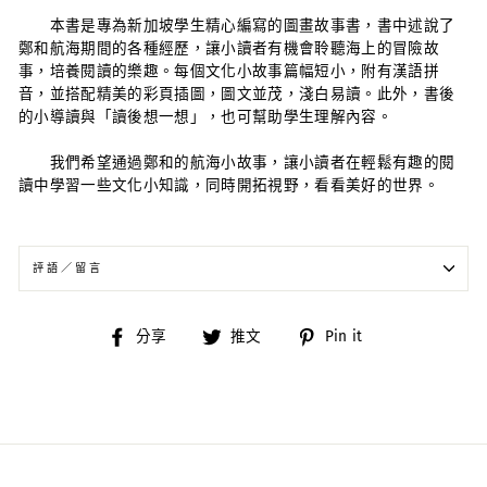
本書是專為新加坡學生精心編寫的圖畫故事書，書中述說了
鄭和航海期間的各種經歷，讓小讀者有機會聆聽海上的冒險故
事，培養閱讀的樂趣。每個文化小故事篇幅短小，附有漢語拼
音，並搭配精美的彩頁插圖，圖文並茂，淺白易讀。此外，書後
的小導讀與「讀後想一想」，也可幫助學生理解內容。
我們希望通過鄭和的航海小故事，讓小讀者在輕鬆有趣的閱
讀中學習一些文化小知識，同時開拓視野，看看美好的世界。
評語／留言
分
分
分
分享
推文
Pin it
享
享
享
到
到
到
臉
推
Pinterest
書
特