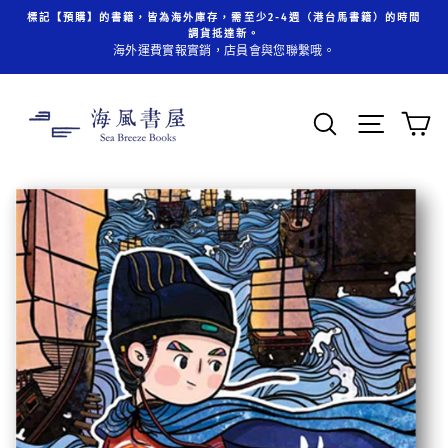
跳
標記【預購】的書籍，皆為海外庫存，需至少2-4週（港台馬書籍）的時間
至
調貨抵達新。
內
海外運費實報實銷，店員會與您聯繫哦。
容
搜索
頁面操