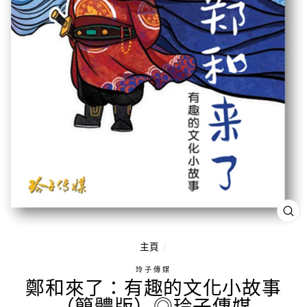
關
閉
（
ES
主頁
/
鍵
玲子傳媒
鄭和來了：有趣的文化小故事