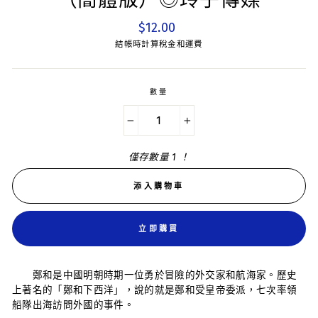
（簡體版）◎玲子傳媒
平
$12.00
常
結帳時計算稅金和運費
價
數量
−
+
僅存數量 1 ！
添入購物車
立即購買
鄭和是中國明朝時期一位勇於冒險的外交家和航海家。歷史
上著名的「鄭和下西洋」，說的就是鄭和受皇帝委派，七次率領
船隊出海訪問外國的事件。