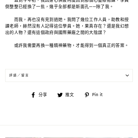
直到今年初，我因身心俱疲再度回到那個心靈療癒課，學員
倒整整已經換了一批，幾乎全部都是新面孔——除了我。
而我，再也沒有見到過她。我問了幾位工作人員，助教和授
課老師，赫然沒有人記得這位學員。她，果真存在？還是我幻想
出的人物？還有這個政府與國際藥廠之間的大陰謀？
或許我需要再換一種精神藥物，才能得到一個真正的答案。
評語／留言
分
分
分
分享
推文
Pin it
享
享
享
到
到
到
臉
推
Pinterest
書
特