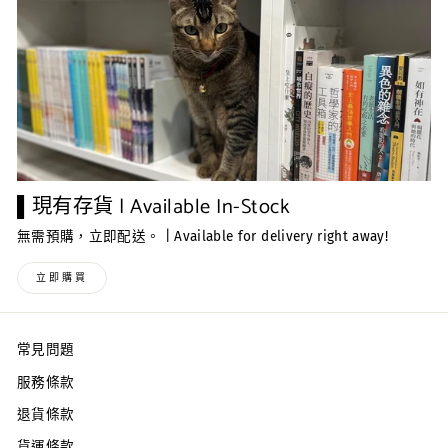
▌現有存貨 | Available In-Stock
無需預購，立即配送。 | Available for delivery right away!
立即購買
常見問題
服務條款
退貨條款
貨運條款