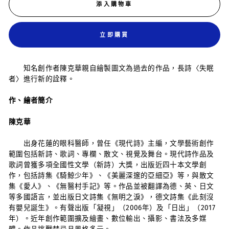
添入購物車
立即購買
知名創作者陳克華親自繪製圖文為過去的作品，長詩〈失眠
者〉進行新的詮釋。
作、繪者簡介
陳克華
出身花蓮的眼科醫師，曾任《現代詩》主編，文學藝術創作
範圍包括新詩、歌詞、專欄、散文、視覺及舞台。現代詩作品及
歌詞曾獲多項全國性文學（新詩）大獎，出版近四十本文學創
作，包括詩集《騎鯨少年》、《美麗深邃的亞細亞》等，與散文
集《愛人》、《無醫村手記》等。作品並被翻譯為德、英、日文
等多國語言，並出版日文詩集《無明之淚》，德文詩集《此刻沒
有嬰兒誕生》。有聲出版「凝視」（2006年）及「日出」（2017
年）。近年創作範圍擴及繪畫、數位輸出、攝影、書法及多媒