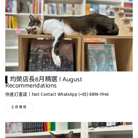
▌均榮店長8月精選 | August
Recommendations
快速訂書請 | Fast Contact WhatsApp (+65) 8896-1946
立即購閱