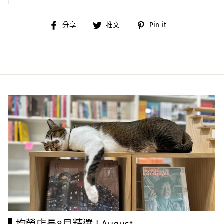
分
分
分
分享
推文
Pin it
享
享
享
到
到
到
臉
推
Pinterest
書
特