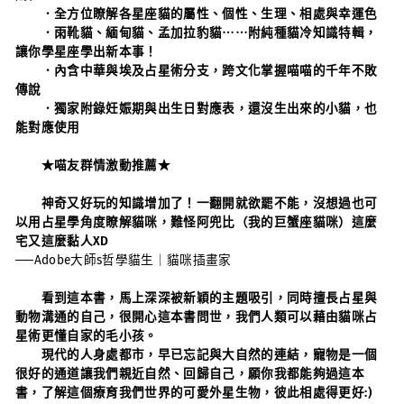
．全方位瞭解各星座貓的屬性、個性、生理、相處與幸運色
．雨靴貓、緬甸貓、孟加拉豹貓⋯⋯附純種貓冷知識特輯，
讓你學星座學出新本事！
．內含中華與埃及占星術分支，跨文化掌握喵喵的千年不敗
傳說
．獨家附錄妊娠期與出生日對應表，還沒生出來的小貓，也
能對應使用
★喵友群情激動推薦★
神奇又好玩的知識增加了！一翻開就欲罷不能，沒想過也可
以用占星學角度瞭解貓咪，難怪阿兜比（我的巨蟹座貓咪）這麼
宅又這麼黏人XD
──Adobe大師s哲學貓生｜貓咪插畫家
看到這本書，馬上深深被新穎的主題吸引，同時擅長占星與
動物溝通的自己，很開心這本書問世，我們人類可以藉由貓咪占
星術更懂自家的毛小孩。
現代的人身處都市，早已忘記與大自然的連結，寵物是一個
很好的通道讓我們親近自然、回歸自己，願你我都能夠過這本
書，了解這個療育我們世界的可愛外星生物，彼此相處得更好:)