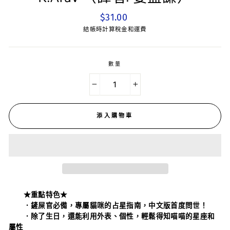
平
$31.00
常
結帳時計算稅金和運費
價
數量
−
+
添入購物車
★重點特色★
．鏟屎官必備，專屬貓咪的占星指南，中文版首度問世！
．除了生日，還能利用外表、個性，輕鬆得知喵喵的星座和
屬性