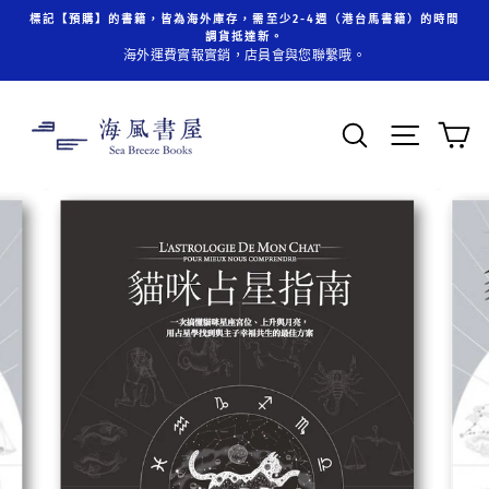
跳
標記【預購】的書籍，皆為海外庫存，需至少2-4週（港台馬書籍）的時間
至
調貨抵達新。
內
海外運費實報實銷，店員會與您聯繫哦。
容
搜索
頁面操