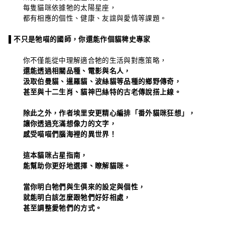
每隻貓咪依據牠的太陽星座，
都有相應的個性、健康、友誼與愛情等課題。
▌不只是牠喵的國師，你還能作個貓稗史專家
你不僅能從中理解適合牠的生活與對應策略，
還能透過相關品種、電影與名人，
汲取伯曼貓、暹羅貓、波絲貓等品種的鄉野傳奇，
甚至與十二生肖、貓神巴絲特的古老傳說搭上線。
除此之外，作者埃里安更精心編排「番外貓咪狂想」，
讓你透過充滿想像力的文字，
感受喵喵們腦海裡的異世界！
這本貓咪占星指南，
能幫助你更好地選擇、瞭解貓咪。
當你明白牠們與生俱來的設定與個性，
就能明白該怎麼跟牠們好好相處，
甚至調整愛牠們的方式。