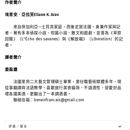
作者簡介
埃里安．亞拉芙Eliane K. Arav
來自保加利亞—土耳其家庭，而後定居法國。身兼作家與記
者，著有多本偵探小說、短篇小說、散文和戲劇。並曾為《草原
回聲》（L''Écho des savanes）與《解放報》（Liberation）的記
者。
譯者簡介
姜盈謙
法國里昂二大藝文管理碩士畢業，曾任職藝術媒體多年，現
從事翻譯與法語教學。喜歡旅行美食貓咪，不諳酒性，卻愛好品
嚐各國美酒，更翻出了一本調酒書。
聯絡信箱：benenfrancais@gmail.com
評語／留言