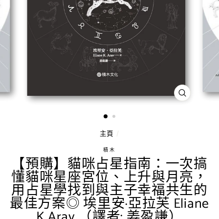
關
閉
（按
ESC
鍵）
主頁
/
積木
【預購】貓咪占星指南：一次搞
懂貓咪星座宮位、上升與月亮，
用占星學找到與主子幸福共生的
最佳方案◎ 埃里安·亞拉芙 Eliane
K.Arav （譯者: 姜盈謙）