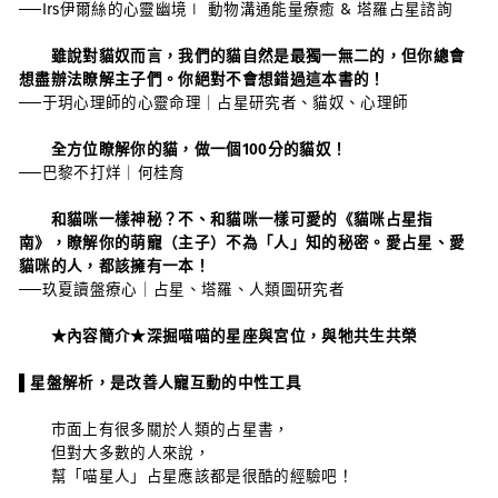
──Irs伊爾絲的心靈幽境∣ 動物溝通能量療癒 & 塔羅占星諮詢
雖說對貓奴而言，我們的貓自然是最獨一無二的，但你總會
想盡辦法瞭解主子們。你絕對不會想錯過這本書的！
──于玥心理師的心靈命理｜占星研究者、貓奴、心理師
全方位瞭解你的貓，做一個100分的貓奴！
──巴黎不打烊｜何桂育
和貓咪一樣神秘？不、和貓咪一樣可愛的《貓咪占星指
南》，瞭解你的萌寵（主子）不為「人」知的秘密。愛占星、愛
貓咪的人，都該擁有一本！
──玖夏讀盤療心｜占星、塔羅、人類圖研究者
★內容簡介★
深掘喵喵的星座與宮位，與牠共生共榮
▌星盤解析，是改善人寵互動的中性工具
市面上有很多關於人類的占星書，
但對大多數的人來說，
幫「喵星人」占星應該都是很酷的經驗吧！