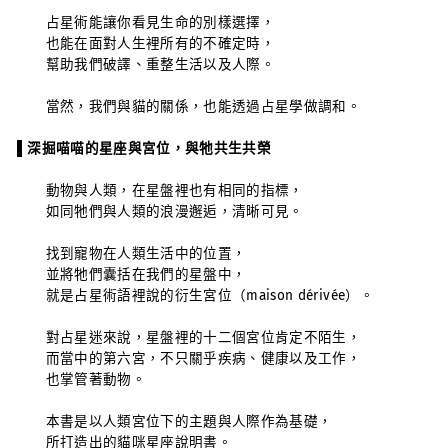
占星術能讓你看見生命的別樣選擇，
也能在面對人生裡所有的不確定時，
幫助我們破譯、重整生活以及人際。
當然，我們與貓的關係，也能透過占星學做調和。
▌深掘喵喵的星座與宮位，與牠共生共榮
動物與人類，在星盤裡也有相同的指標，
如同牠們與人類的浪漫邂逅，清晰可見。
找到寵物在人類生活中的位置，
並將牠們囊括在我們的星盤中，
就是占星術語裡說的衍生宮位（maison dérivée）。
對占星迷來說，星盤裡的十二個宮位肯定不陌生，
而當中的第六宮，不只關乎疾病、健康以及工作，
也掌管著動物。
本書是以人類宮位下的主題與人際作為基礎，
所打造出的貓咪星座說明書。