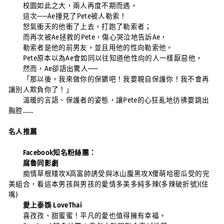
校園如此之大，兩人再度不期而遇。
這次──Ae撞見了Pete被人勒索！
怒氣衝天的他衝了上去，打跑了勒索者；
而再次被Ae拯救的Pete，傷心哭泣地告訴Ae，
勒索者是他的前男友，並且用他的性向勒索他。
Pete原本以為Ae會如同以往知道他性向的人一樣厭惡他，
然而，Ae卻語出驚人──
「那以後，我來做你的保鑣吧！我要親自保護你！我不會再
讓別人欺負你了！」
溫暖的言語、保護者的姿態，讓Pete的心狂亂地彷彿要跳出
胸腔……
名人推薦
Facebook知名粉絲團：
腐魯同影劇
痴情草根矮攻X高富帥誘受與冰山腹黑攻X傻萌哈密瓜受的完
美組合，看這本男孩與男孩的愛情多美多純多辣(多辣破折號)(住
嘴)
愛上泰娛 LoveThai
喜孜孜、甜蜜蜜！平凡的愛也值得擁有幸福。