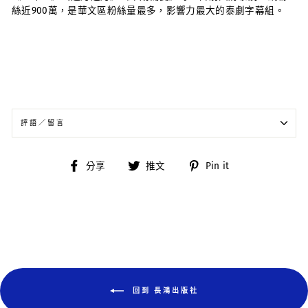
絲近900萬，是華文區粉絲量最多，影響力最大的泰劇字幕組。
評語／留言
分
分
分
分享
推文
Pin it
享
享
享
到
到
到
臉
推
Pinterest
書
特
回到 長鴻出版社