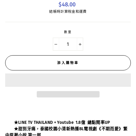
平
$48.00
常
結帳時計算稅金和運費
價
數量
−
+
添入購物車
★LINE TV THAILAND + Youtube 1.8億 總點閱率UP
★甜到牙痛，泰國校園小清新熱播BL電視劇《不期而愛》繁
中原著小說 第一部