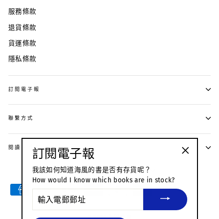
服務條款
退貨條款
貨運條款
隱私條款
訂閱電子報
聯繫方式
閱讀 · 生活 · 人文
訂閱電子報
"關
語
貨
我該如何知道海風的書是否有存貨呢？
繁體中文
SGD $
閉
言
幣
How would I know which books are in stock?
（按
輸
esc
入
鍵）"
電
郵
© 2026 海風書屋