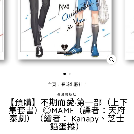
關
閉
（按
ESC
鍵）
主頁
/
長鴻出版社
/
長鴻出版社
【預購】不期而愛·第一部（上下
集套書）◎MAME（譯者：天府
泰劇）（繪者： Kanapy、芝士
餡蛋捲）