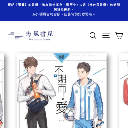
跳
標記【預購】的書籍，皆為海外庫存，需至少2-4週（港台馬書籍）的時間
至
調貨抵達新。
內
海外運費實報實銷，店員會與您聯繫哦。
容
搜索
頁面操