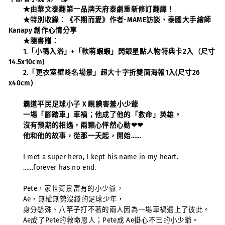
★由華文泰翻第一品牌天府泰劇重新修訂翻譯！
★特別收錄：《不期而愛》作者-MAME訪談、泰國大手繪師
Kanapy 創作心情分享
★隨書贈：
1.「小鴨入浴」+「軟萌蝦蝦」閃銀星點人物特典卡2入（尺寸
14.5x10cm)
2.「更衣室壁咚名場景」超大十字折雙面海報1入(尺寸26
x40cm)
霸道平民足球小子 X 靦腆害羞小少爺
一場「腳踏車」車禍；他成了他的「救命」英雄。
沒有預期的相遇，兩顆心怦然心動❤❤
他和他的故事，從那一天起，開始……
I met a super hero, I kept his name in my heart.
……forever has no end.
Pete，家世背景富有的小少爺，
Ae，無權無勢沒錢的足球少年，
身分懸殊、八竿子打不著的兩人因為一場車禍遇上了彼此。
Ae成了Pete的救命恩人；Pete成 Ae掛心不已的小少爺。