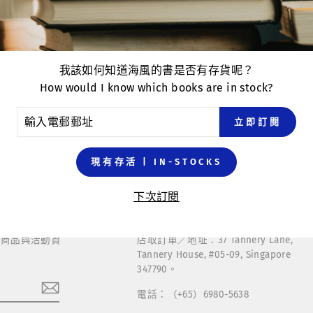
dations
▌現有存貨 | Available
無需預購，立即配送。 | Available 
我該如何知道海風的書是否有存貨呢？
How would I know which books are in stock?
立即購買
立即訂閱
現有存活 | IN-STOCKS
下次訂閱
聯繫方式
、商品與活動資
店取訂單／地址：37 Tannery Lane,
Tannery House, #05-09, Singapore
347790。
電話：（+65）6980-5638