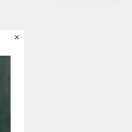
"關
閉
（按
esc
鍵）"