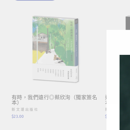
有時，我們遠行◎蔡欣洵（獨家簽名
遇見穿牆
本）
本）
新文潮出版社
新文潮出版
$23.00
$26.00