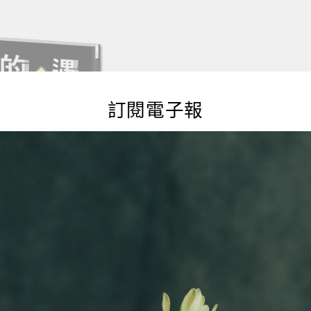
訂閱電子報
的女孩◎張國強（獨家簽名
社