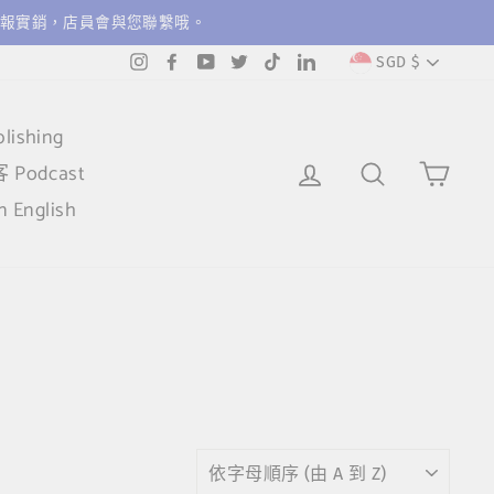
報實銷，店員會與您聯繫哦。
貨
SGD $
Instagram
Facebook
YouTube
Twitter
TikTok
LinkedIn
幣
ishing
登入
搜索
購物
 Podcast
n English
分
類