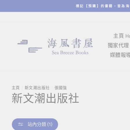
跳
標記【預購】的書籍，皆為海
至
內
容
主頁 Ho
獨家代理 Exc
媒體報導 M
主頁
/
新文潮出版社
/
張國強
新文潮出版社
站內分類 (1)