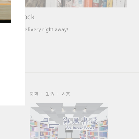
 In-Stock
for delivery right away!
閱讀 · 生活 · 人文