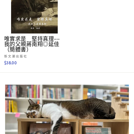
唯實求是 堅持真理——
我的父親蔣南翔◎延佳
（簡體書）
新文潮出版社
$38.00