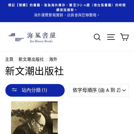
跳
標記【預購】的書籍，皆為海外庫存，需至少2-4週（港台馬書籍）的時間
至
調貨抵達新。
內
海外運費實報實銷，店員會與您聯繫哦。
容
搜索
頁面操
主頁
/
新文潮出版社
/
海外
新文潮出版社
分
站內分類 (1)
類